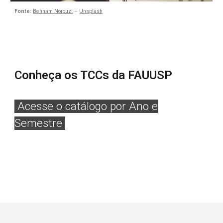
Fonte:
Behnam Norouzi
–
Unsplash
Conheça os TCCs
da FAUUSP
Acesse o catálogo por Ano e
Semestre